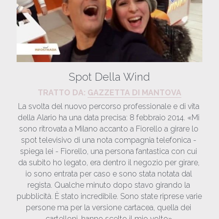
Spot Della Wind
TRATTO DA: 
GAZZETTA DI MANTOVA​
La svolta del nuovo percorso professionale e di vita 
della Alario ha una data precisa: 8 febbraio 2014. «Mi 
sono ritrovata a Milano accanto a Fiorello a girare lo 
spot televisivo di una nota compagnia telefonica - 
spiega lei - Fiorello, una persona fantastica con cui 
da subito ho legato, era dentro il negozio per girare, 
io sono entrata per caso e sono stata notata dal 
regista. Qualche minuto dopo stavo girando la 
pubblicità. È stato incredibile. Sono state riprese varie 
persone ma per la versione cartacea, quella dei 
cartelloni, hanno scelto il mio volto».