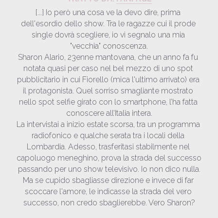
[...] Io però una cosa ve la devo dire, prima 
dell'esordio dello show. Tra le ragazze cui il prode 
single dovrà scegliere, io vi segnalo una mia 
"vecchia" conoscenza.
Sharon Alario, 23enne mantovana, che un anno fa fu 
notata quasi per caso nel bel mezzo di uno spot 
pubblicitario in cui Fiorello (mica l'ultimo arrivato) era 
il protagonista. Quel sorriso smagliante mostrato 
nello spot selfie girato con lo smartphone, l’ha fatta 
conoscere all’Italia intera.
La intervistai a inizio estate scorsa, tra un programma 
radiofonico e qualche serata tra i locali della 
Lombardia. Adesso, trasferitasi stabilmente nel 
capoluogo meneghino, prova la strada del successo 
passando per uno show televisivo. Io non dico nulla.
Ma se cupido sbagliasse direzione e invece di far 
scoccare l'amore, le indicasse la strada del vero 
successo, non credo sbaglierebbe. Vero Sharon?